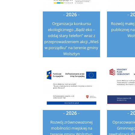
-
2026
-
-
2
Organizacja konkursu
Rozwój małej 
ekologicznego „Bądź eko –
publicznej na
oddaj stary telefon” wraz z
Wol
przeprowadzeniem akcji „Wieś
w porządku” na terenie gminy
Wolsztyn
-
2026
-
-
2
Rozwój zrównoważonej
Opracowanie
mobilności miejskiej na
Gminnego
terenie gminy Wolsztyn
rewitalizacji d