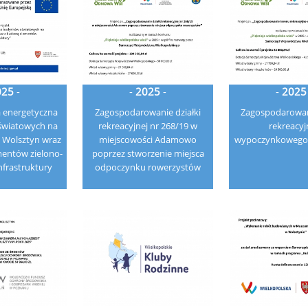
025
-
-
2025
-
-
2025
 energetyczna
Zagospodarowanie działki
Zagospodarowan
wiatowych na
rekreacyjnej nr 268/19 w
rekreacyj
 Wolsztyn wraz
miejscowości Adamowo
wypoczynkowego 
entów zielono-
poprzez stworzenie miejsca
infrastruktury
odpoczynku rowerzystów