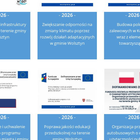
026
-
-
2026
-
-
2026
infrastruktury
Zwiększanie odporności na
Budowa pol
 terenie gminy
zmiany klimatu poprzez
zalewowych w 
sztyn
rozwój działań adaptacyjnych
wraz z elem
w gminie Wolsztyn
towarzysz
026
-
-
2026
-
-
2026
 i uchwalenie
Poprawa jakości edukacji
Organizacja p
 programu
przedszkolnej na terenie
autobusowych o c
la miasta i gminy
gminy Wolsztyn
użyteczności pub