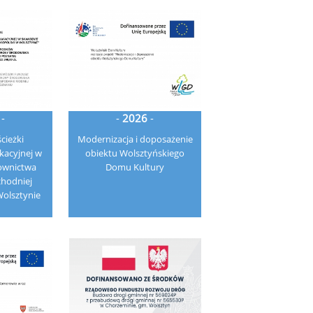
-
-
2026
-
cieżki
Modernizacja i doposażenie
kacyjnej w
obiektu Wolsztyńskiego
ownictwa
Domu Kultury
hodniej
Wolsztynie