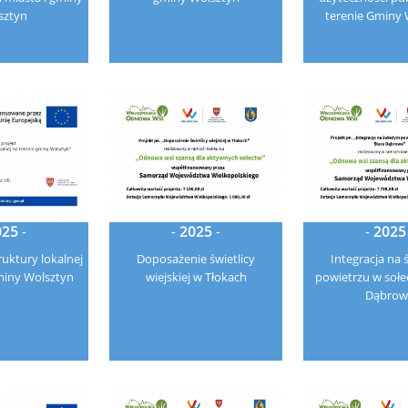
sztyn
terenie Gminy 
025
-
-
2025
-
-
2025
ruktury lokalnej
Doposażenie świetlicy
Integracja na
miny Wolsztyn
wiejskiej w Tłokach
powietrzu w sołe
Dąbrow