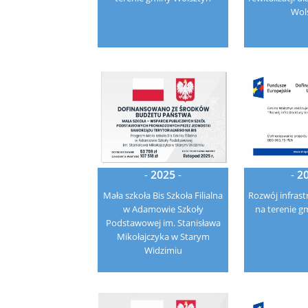
Wol
-
2025
-
-
2
Mała szkoła Bis Szkoła Filialna
Rozwój infrast
w Adamowie Szkoły
na terenie g
Podstawowej im. Stanisława
Mikołajczyka w Starym
Widzimiu