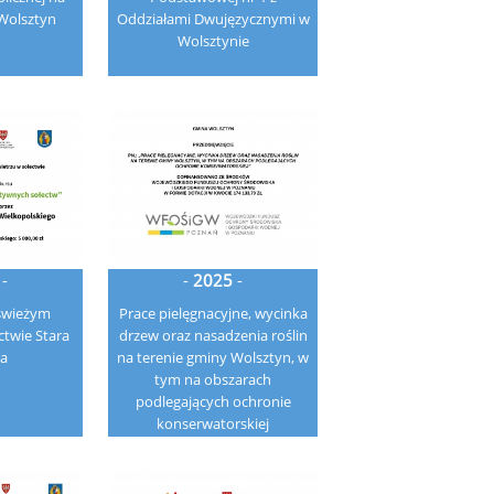
Wolsztyn
Oddziałami Dwujęzycznymi w
Wolsztynie
-
-
2025
-
 świeżym
Prace pielęgnacyjne, wycinka
ctwie Stara
drzew oraz nasadzenia roślin
a
na terenie gminy Wolsztyn, w
tym na obszarach
podlegających ochronie
konserwatorskiej