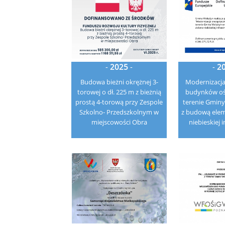
-
2025
-
-
2
Budowa bieżni okrężnej 3-
Modernizacja
torowej o dł. 225 m z bieżnią
budynków oś
prostą 4-torową przy Zespole
terenie Gminy
Szkolno- Przedszkolnym w
z budową elem
miejscowości Obra
niebieskiej 