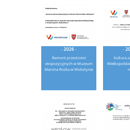
-
2026
-
-
2
Remont przestrzeni
Kultura z
ekspozycyjnych w Muzeum
Wielkopolskie
Marcina Rożka w Wolsztynie
n