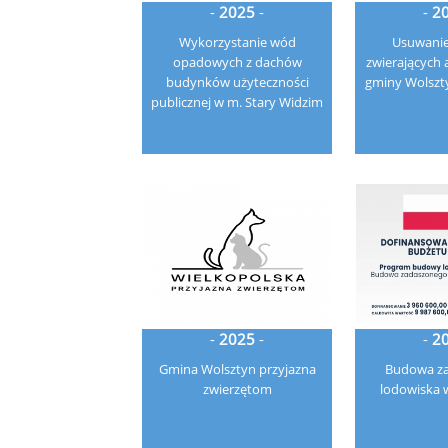
-
2025
-
-
2
Wykorzystanie wód
Usuwani
opadowych z dachów
zwierających 
budynków użyteczności
gminy Wolszt
publicznej w m. Stary Widzim
-
2025
-
-
2
Gmina Wolsztyn przyjazna
Budowa z
zwierzętom
lodowiska 