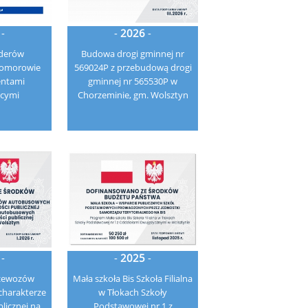
-
-
2026
-
derów
Budowa drogi gminnej nr
Komorowie
569024P z przebudową drogi
entami
gminnej nr 565530P w
ącymi
Chorzeminie, gm. Wolsztyn
-
-
2025
-
rzewozów
Mała szkoła Bis Szkoła Filialna
harakterze
w Tłokach Szkoły
licznej na
Podstawowej nr 1 z