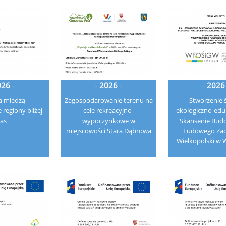
026
-
-
2026
-
-
2026
a miedzą –
Zagospodarowanie terenu na
Stworzenie ś
 regiony bliżej
cele rekreacyjno-
ekologiczno-edu
as
wypoczynkowe w
Skansenie Bud
miejscowości Stara Dąbrowa
Ludowego Zac
Wielkopolski w 