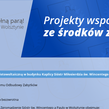
fotowoltaiczną w budynku Kaplicy Sióstr Miłosierdzia św. Wincentego
gramu Odbudowy Zabytków
ja bezzwrotna
ez Zgromadzenie Sióstr św. Wincentego a Paulo w Wolsztynie obejmuje: