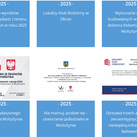
025
-
-
2025
-
-
2025
e wyrobów
Lokalny Klub Rodzinny w
Wykonanie 
azbest z terenu
Obrze
budowlanych 
yn w roku 2025
doktora Robert
Wolsztyn
025
-
-
2025
-
-
2025
adaszonego
Nie marnuj, podziel się –
Dostawa trzech
w Wolsztynie
utworzenie Jadłodzielni w
zeroemisyjnyc
Wolsztynie
niezbędną infra
ładowan