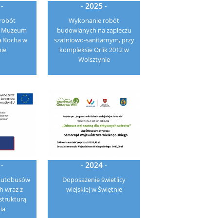
-
-
2025
-
robót
Wykonanie robót
w Muzeum
budowlanych na zapleczu
a Kocha w
szatniowo-sanitarnym, przy
ie
kompleksie Orlik 2012 w
Wolsztynie
-
-
2024
-
 autobusów
Doposażenie świetlicy
h wraz z
wiejskiej w Świętnie
strukturą
ia