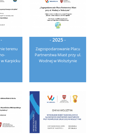
-
-
2025
-
ie terenu
Zagospodarowanie Placu
no-
Partnerstwa Miast przy ul.
w Karpicku
Wodnej w Wolsztynie