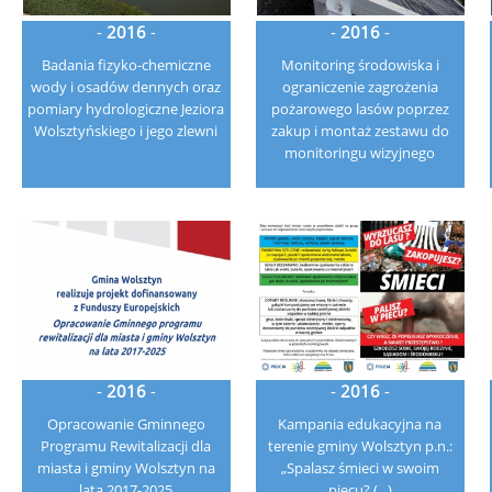
-
2016
-
-
2016
-
Badania fizyko-chemiczne
Monitoring środowiska i
wody i osadów dennych oraz
ograniczenie zagrożenia
pomiary hydrologiczne Jeziora
pożarowego lasów poprzez
Wolsztyńskiego i jego zlewni
zakup i montaż zestawu do
monitoringu wizyjnego
-
2016
-
-
2016
-
Opracowanie Gminnego
Kampania edukacyjna na
Programu Rewitalizacji dla
terenie gminy Wolsztyn p.n.:
miasta i gminy Wolsztyn na
„Spalasz śmieci w swoim
lata 2017-2025
piecu? (...)