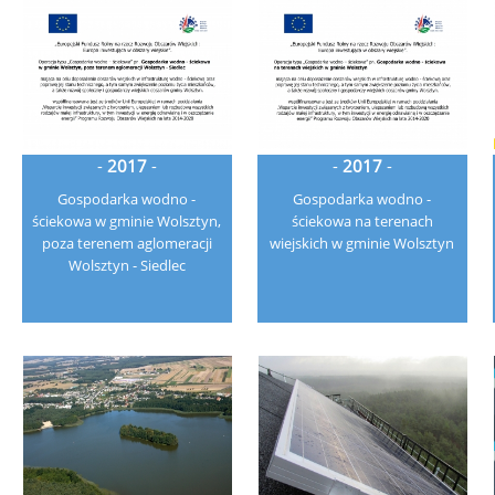
-
2017
-
-
2017
-
Gospodarka wodno -
Gospodarka wodno -
ściekowa w gminie Wolsztyn,
ściekowa na terenach
poza terenem aglomeracji
wiejskich w gminie Wolsztyn
Wolsztyn - Siedlec