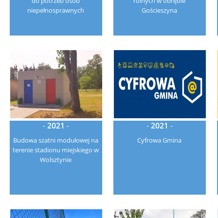
do potrzeb osób
rolnych w obrębie
niepełnosprawnych
Gościeszyna
-
2021
-
-
2021
-
Budowa szatni modułowej na
Cyfrowa Gmina
terenie stadionu miejskiego w
Wolsztynie