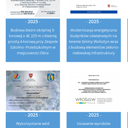
-
2025
-
-
2025
-
Budowa bieżni okrężnej 3-
Modernizacja energetyczna
torowej o dł. 225 m z bieżnią
budynków oświatowych na
prostą 4-torową przy Zespole
terenie Gminy Wolsztyn wraz
Szkolno- Przedszkolnym w
z budową elementów zielono-
miejscowości Obra
niebieskiej infrastruktury
-
2025
-
-
2025
-
Wykorzystanie wód
Usuwanie wyrobów