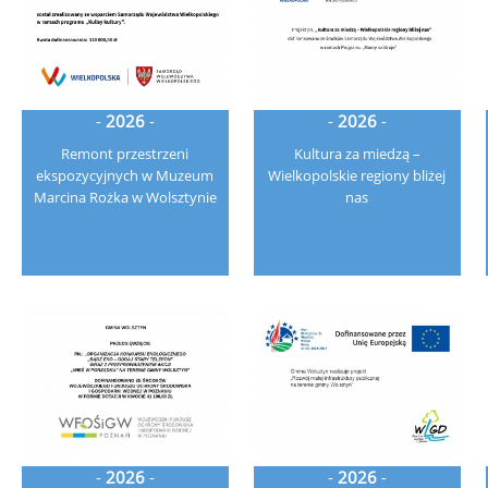
-
2026
-
-
2026
-
Remont przestrzeni
Kultura za miedzą –
ekspozycyjnych w Muzeum
Wielkopolskie regiony bliżej
Marcina Rożka w Wolsztynie
nas
-
2026
-
-
2026
-