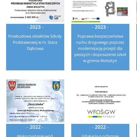
-
2023
-
-
2023
-
Przebudowa obiektów Szkoły
Poprawa bezpieczeństwa
Podstawowej w m. Stara
ruchu drogowego poprzez
Dąbrowa
modernizację przejść dla
pieszych i doposażenie szkół
w gminie Wolsztyn
-
2022
-
-
2022
-
Wykorzystanie wód
Edukacja o ochronie