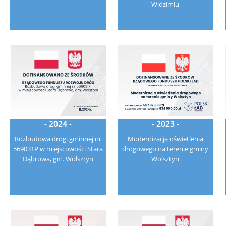
Widzimiu
-
2024
-
-
2023
-
Rozbudowa drogi gminnej nr
Modernizacja oświetlenia
569031P w miejscowości Stara
drogowego na terenie gminy
Dąbrowa, gm. Wolsztyn
Wolsztyn