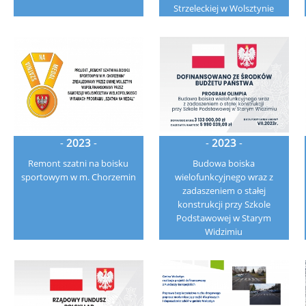
Strzeleckiej w Wolsztynie
-
2023
-
-
2023
-
Remont szatni na boisku
Budowa boiska
sportowym w m. Chorzemin
wielofunkcyjnego wraz z
zadaszeniem o stałej
konstrukcji przy Szkole
Podstawowej w Starym
Widzimiu