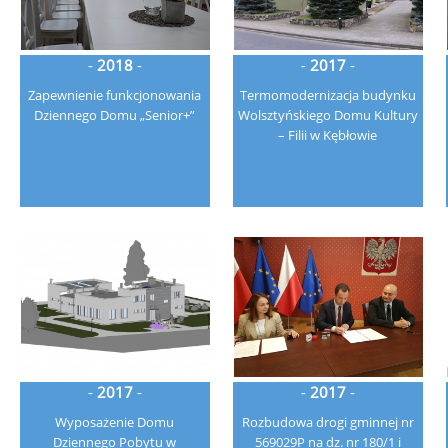
-
2018
-
-
2017
-
Zapewnienie funkcjonowania
Termomodernizacja budynku
Dziennego Domu „Senior+”
Wolsztyńskiego Domu Kultury
– Filii w Kębłowie
-
2017
-
-
2017
-
Wyposażenie Domu
Rozbudowa drogi gminnej nr
Dziennego Pobytu w
569029P na dz. nr 180/1 i