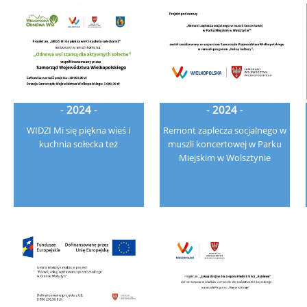
-
2024
-
-
2024
-
WIDZI Mi się piękna wieś i
Remont zaplecza socjalnego w
kuchnia sołecka też
muszli koncertowej w Parku
Miejskim w Wolsztynie