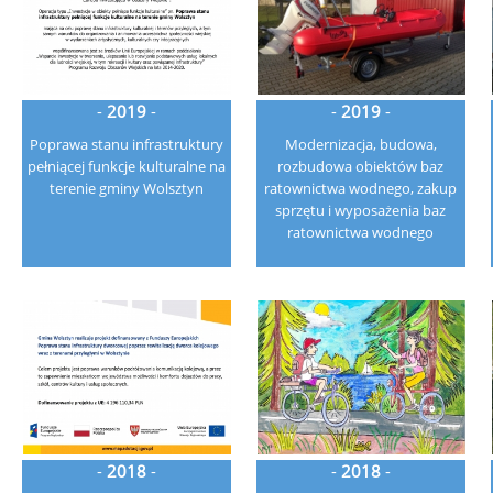
-
2019
-
-
2019
-
Poprawa stanu infrastruktury
Modernizacja, budowa,
pełniącej funkcje kulturalne na
rozbudowa obiektów baz
terenie gminy Wolsztyn
ratownictwa wodnego, zakup
sprzętu i wyposażenia baz
ratownictwa wodnego
-
2018
-
-
2018
-