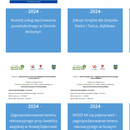
-
2024
-
-
2024
-
Rozwój usług wychowania
Zakup strojów dla Zespołu
przedszkolnego w Gminie
Pieśni i Tańca „Kębłowo
Wolsztyn
-
2024
-
-
2024
-
Zagospodarowanie terenu
WIDZI Mi się piękna wieś –
rekreacyjnego przy świetlicy
zagospodarowanie terenu
wiejskiej w Nowej Dąbrowie
rekreacyjnego w Nowym