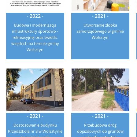
-
2022
-
-
2021
-
Budowa i modernizacja
Utworzenie żłobka
infrastruktury sportowo -
samorządowego w gminie
rekreacyjnej oraz świetlic
Wolsztyn
wiejskich na terenie gminy
Wolsztyn
-
2021
-
-
2021
-
Dostosowanie budynku
Przebudowa dróg
Przedszkola nr 3 w Wolsztynie
dojazdowych do gruntów