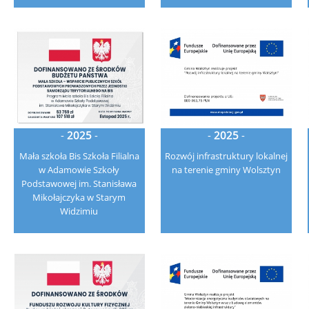
-
2025
-
-
2025
-
Mała szkoła Bis Szkoła Filialna
Rozwój infrastruktury lokalnej
w Adamowie Szkoły
na terenie gminy Wolsztyn
Podstawowej im. Stanisława
Mikołajczyka w Starym
Widzimiu