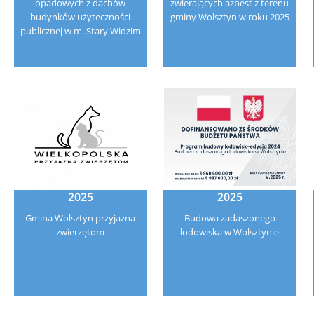
opadowych z dachów
zwierających azbest z terenu
budynków użyteczności
gminy Wolsztyn w roku 2025
publicznej w m. Stary Widzim
-
2025
-
-
2025
-
Gmina Wolsztyn przyjazna
Budowa zadaszonego
zwierzętom
lodowiska w Wolsztynie