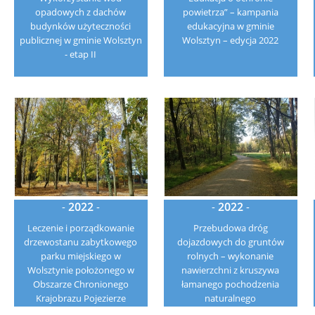
opadowych z dachów
powietrza” – kampania
budynków użyteczności
edukacyjna w gminie
publicznej w gminie Wolsztyn
Wolsztyn – edycja 2022
- etap II
-
2022
-
-
2022
-
Leczenie i porządkowanie
Przebudowa dróg
drzewostanu zabytkowego
dojazdowych do gruntów
parku miejskiego w
rolnych – wykonanie
Wolsztynie położonego w
nawierzchni z kruszywa
Obszarze Chronionego
łamanego pochodzenia
Krajobrazu Pojezierze
naturalnego
Sławskie, Pradolina Obry i