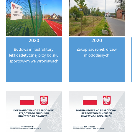
-
2020
-
-
2020
-
Budowa infrastruktury
Zakup sadzonek drzew
lekkoatletycznej przy boisku
miododajnych
sportowym we Wroniawach