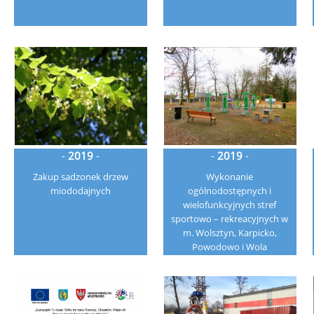
-
2019
-
-
2019
-
Zakup sadzonek drzew
Wykonanie
miododajnych
ogólnodostępnych i
wielofunkcyjnych stref
sportowo – rekreacyjnych w
m. Wolsztyn, Karpicko,
Powodowo i Wola
Dąbrowiecka