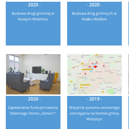
-
2020
-
-
2020
-
Budowa drogi gminnej w
Budowa dróg gminnych w
Nowym Widzimiu
Niałku Wielkim
-
2020
-
-
2019
-
Zapewnienie funkcjonowania
Wsparcie systemu wczesnego
Dziennego Domu „Senior+”
ostrzegania na terenie gminy
Wolsztyn