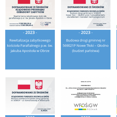
-
2023
-
-
2023
-
Rewitalizacja zabytkowego
Budowa drogi gminnej nr
kościoła Parafialnego p.w. św.
569021P Nowe Tłoki – Głodno
Jakuba Apostoła w Obrze
(budzet państwa)