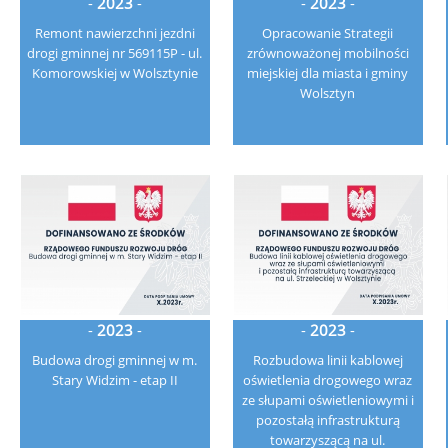
-
2023
-
-
2023
-
Remont nawierzchni jezdni
Opracowanie Strategii
drogi gminnej nr 569115P - ul.
zrównoważonej mobilności
Komorowskiej w Wolsztynie
miejskiej dla miasta i gminy
Wolsztyn
-
2023
-
-
2023
-
Budowa drogi gminnej w m.
Rozbudowa linii kablowej
Stary Widzim - etap II
oświetlenia drogowego wraz
ze słupami oświetleniowymi i
pozostałą infrastrukturą
towarzyszącą na ul.