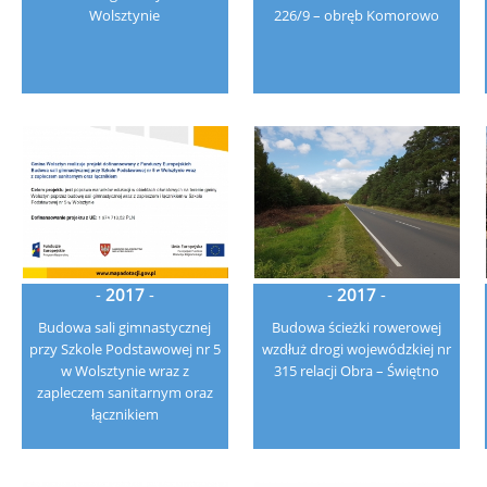
Wolsztynie
226/9 – obręb Komorowo
-
2017
-
-
2017
-
Budowa sali gimnastycznej
Budowa ścieżki rowerowej
przy Szkole Podstawowej nr 5
wzdłuż drogi wojewódzkiej nr
w Wolsztynie wraz z
315 relacji Obra – Świętno
zapleczem sanitarnym oraz
łącznikiem