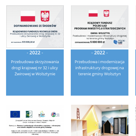
Rynna Zbąszyńska
-
2022
-
-
2022
-
Przebudowa skrzyżowania
Przebudowa i modernizacja
drogi krajowej nr 32 i ulicy
infrastruktury drogowej na
Żwirowej w Wolsztynie
terenie gminy Wolsztyn