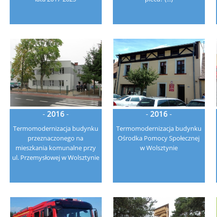
-
2016
-
-
2016
-
Termomodernizacja budynku
Termomodernizacja budynku
przeznaczonego na
Ośrodka Pomocy Społecznej
mieszkania komunalne przy
w Wolsztynie
ul. Przemysłowej w Wolsztynie