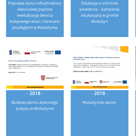
Poprawa stanu infrastruktury
Edukacja o ochronie
dworcowej poprzez
powietrza – kampania
rewitalizację dworca
edukacyjna w gminie
kolejowego wraz z terenami
Wolsztyn
przyległymi w Wolsztynie
-
2018
-
-
2018
-
Budowa domu dziennego
Wolsztyński senior
pobytu w Wolsztynie