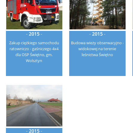
-
2015
-
-
2015
-
Zakup ciężkiego samochodu
Budowa wieży obserwacyjno -
ratowniczo - gaśniczego 4x4
widokowej na terenie
dla OSP Świętno, gm.
leśnictwa Świętno
Wolsztyn
-
2015
-